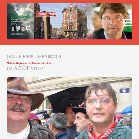
JEAN-PIERRE
/
MEYBOOM
/
699ème Meyboom : la fête sous la pluie
10 AOÛT 2007