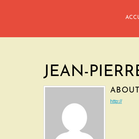
ACC
JEAN-PIERR
ABOU
http://