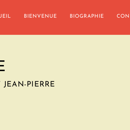
UEIL
BIENVENUE
BIOGRAPHIE
CON
E
T
JEAN-PIERRE