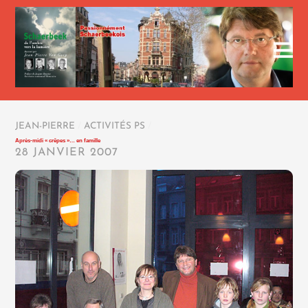
JEAN-PIERRE
/
ACTIVITÉS PS
/
Après-midi « crêpes »… en famille
28 JANVIER 2007