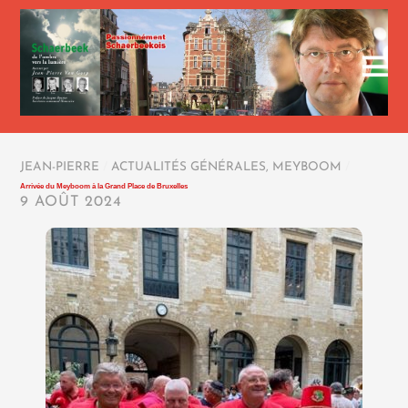
JEAN-PIERRE
/
ACTUALITÉS GÉNÉRALES
,
MEYBOOM
/
Arrivée du Meyboom à la Grand Place de Bruxelles
9 AOÛT 2024