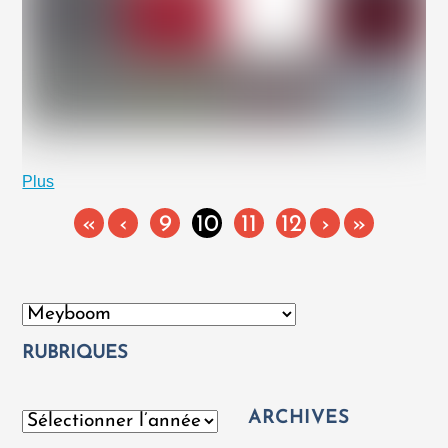
Plus
«
‹
9
10
11
12
›
»
Catégories
RUBRIQUES
ARCHIVES
Archives