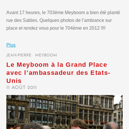
Avant 17 heures, le 703ème Meyboom a bien été planté
rue des Sables. Quelques photos de l’ambiance sur
place et rendez vous pour le 704ème en 2012 !!!!
Plus
JEAN-PIERRE
/
MEYBOOM
/
Le Meyboom à la Grand Place
avec l’ambassadeur des Etats-
Unis
11 AOÛT 2011