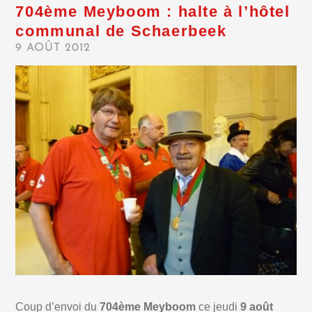
704ème Meyboom : halte à l’hôtel
communal de Schaerbeek
9 AOÛT 2012
Coup d’envoi du
704ème Meyboom
ce jeudi
9 août