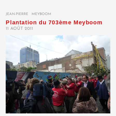
JEAN-PIERRE
/
MEYBOOM
/
Plantation du 703ème Meyboom
11 AOÛT 2011