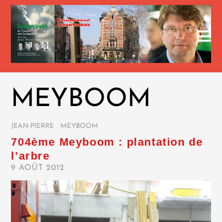
MEYBOOM
JEAN-PIERRE
/
MEYBOOM
/
704ème Meyboom : plantation de
l’arbre
9 AOÛT 2012