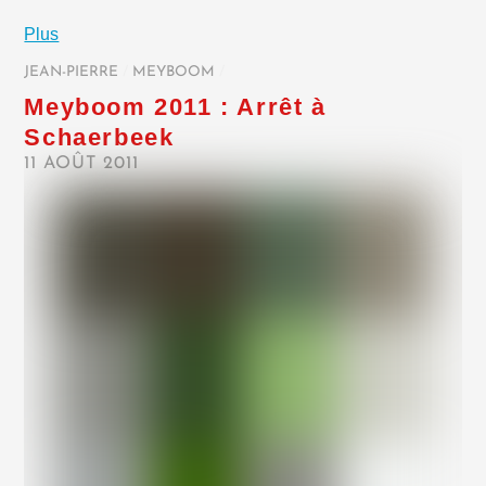
Plus
JEAN-PIERRE
/
MEYBOOM
/
Meyboom 2011 : Arrêt à
Schaerbeek
11 AOÛT 2011