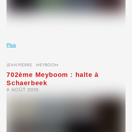
Plus
JEAN-PIERRE
/
MEYBOOM
/
702ème Meyboom : halte à
Schaerbeek
9 AOÛT 2010