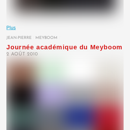
Plus
JEAN-PIERRE
/
MEYBOOM
/
Journée académique du Meyboom
2 AOÛT 2010