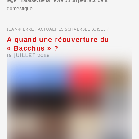
léger malaise, de la fièvre ou un petit accident
domestique.
JEAN-PIERRE
/
ACTUALITÉS SCHAERBEEKOISES
/
A quand une réouverture du
« Bacchus » ?
15 JUILLET 2026