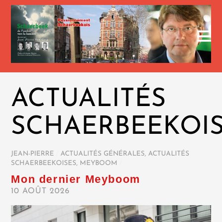
ACTUALITÉS
SCHAERBEEKOI
JEAN-PIERRE
/
ACTUALITÉS GÉNÉRALES
,
ACTUALITÉS
SCHAERBEEKOISES
,
MEYBOOM
/
Mon dernier Meyboom
10 AOÛT 2026