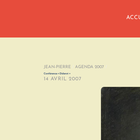
ACC
JEAN-PIERRE
/
AGENDA 2007
/
Conférence « Diderot »
14 AVRIL 2007