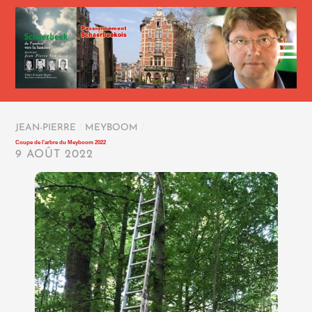
JEAN-PIERRE
/
MEYBOOM
/
Coupe de l’arbre du Meyboom 2022
9 AOÛT 2022