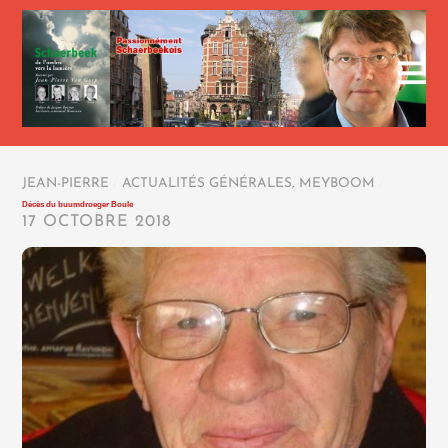
JEAN-PIERRE
/
ACTUALITÉS GÉNÉRALES
,
MEYBOOM
/
Décès du buumdroeger Boule
17 OCTOBRE 2018