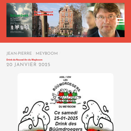
JEAN-PIERRE
/
MEYBOOM
/
Drink de Nouvel An du Meyboom
20 JANVIER 2025