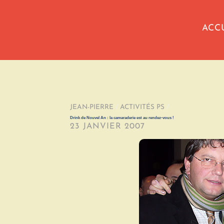
ACC
JEAN-PIERRE
/
ACTIVITÉS PS
/
Drink de Nouvel An : la camaraderie est au rendez-vous !
23 JANVIER 2007