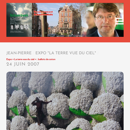
JEAN-PIERRE
/
EXPO "LA TERRE VUE DU CIEL"
/
Expo « La terre vue du ciel » : ballots de coton
24 JUIN 2007