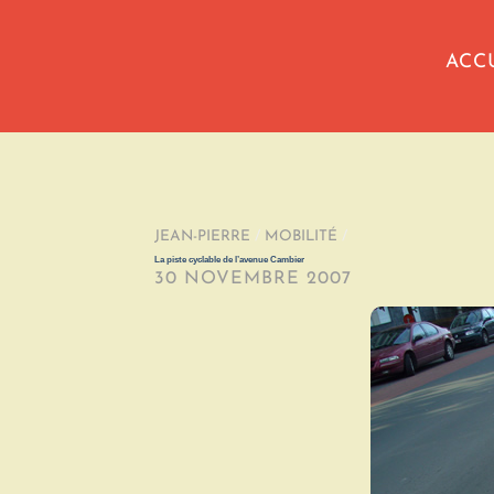
ACC
JEAN-PIERRE
/
MOBILITÉ
/
La piste cyclable de l’avenue Cambier
30 NOVEMBRE 2007