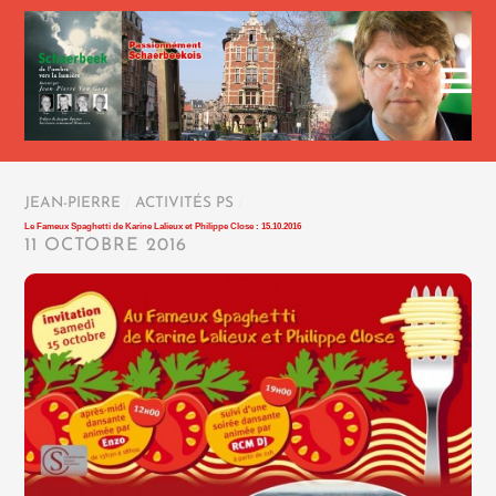
JEAN-PIERRE
/
ACTIVITÉS PS
/
Le Fameux Spaghetti de Karine Lalieux et Philippe Close : 15.10.2016
11 OCTOBRE 2016