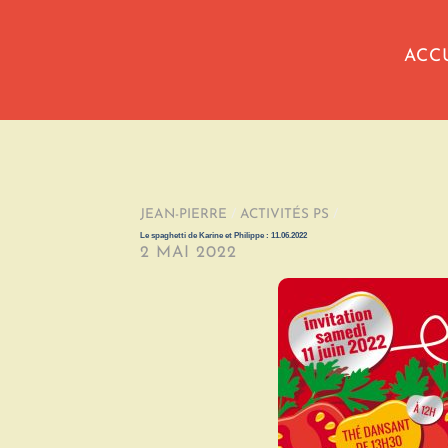
ACC
JEAN-PIERRE
/
ACTIVITÉS PS
/
Le spaghetti de Karine et Philippe : 11.06.2022
2 MAI 2022