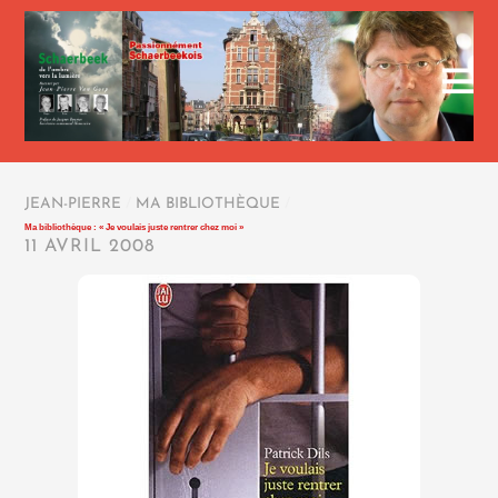
JEAN-PIERRE
/
MA BIBLIOTHÈQUE
/
Ma bibliothèque : « Je voulais juste rentrer chez moi »
11 AVRIL 2008