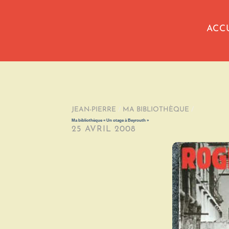
ACC
JEAN-PIERRE
/
MA BIBLIOTHÈQUE
/
Ma bibliothèque « Un otage à Beyrouth »
25 AVRIL 2008