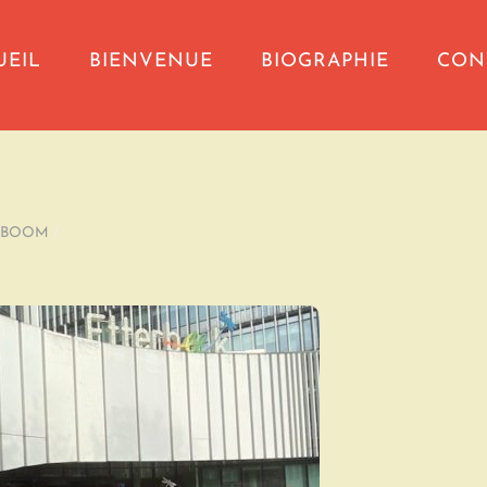
UEIL
BIENVENUE
BIOGRAPHIE
CON
YBOOM
/