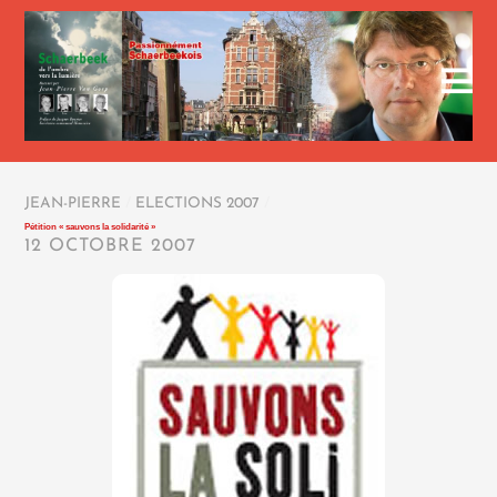
JEAN-PIERRE
/
ELECTIONS 2007
/
Pétition « sauvons la solidarité »
12 OCTOBRE 2007