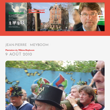
JEAN-PIERRE
/
MEYBOOM
/
Plantation du 702ème Meyboom
9 AOÛT 2010