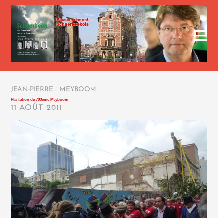
JEAN-PIERRE
/
MEYBOOM
/
Plantation du 703ème Meyboom
11 AOÛT 2011