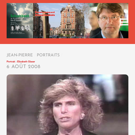
JEAN-PIERRE
/
PORTRAITS
/
Portrait : Elizabeth Glaser
6 AOÛT 2008