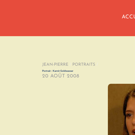
ACC
JEAN-PIERRE
/
PORTRAITS
/
Portrait : Karnit Goldwasser
20 AOÛT 2008