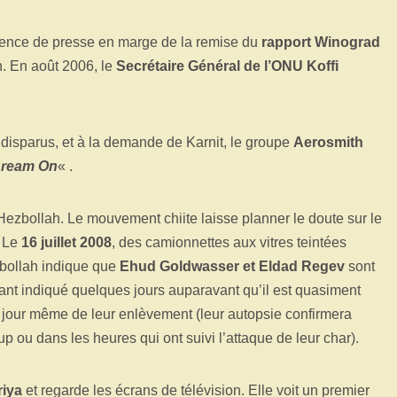
férence de presse en marge de la remise du
rapport Winograd
n. En août 2006, le
Secrétaire Général de l’ONU Koffi
disparus, et à la demande de Karnit, le groupe
Aerosmith
ream On
« .
Hezbollah. Le mouvement chiite laisse planner le doute sur le
. Le
16 juillet 2008
, des camionnettes aux vitres teintées
ezbollah indique que
Ehud Goldwasser et Eldad Regev
sont
ant indiqué quelques jours auparavant qu’il est quasiment
 jour même de leur enlèvement (leur autopsie confirmera
up ou dans les heures qui ont suivi l’attaque de leur char).
riya
et regarde les écrans de télévision. Elle voit un premier