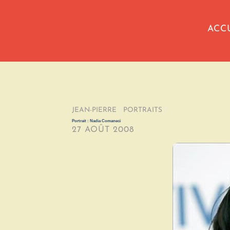
ACC
JEAN-PIERRE
/
PORTRAITS
/
Portrait : Nadia Comaneci
27 AOÛT 2008