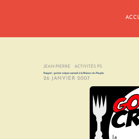
ACC
JEAN-PIERRE
/
ACTIVITÉS PS
/
Rappel : goûter crêpes samedi à la Maison du Peuple
26 JANVIER 2007