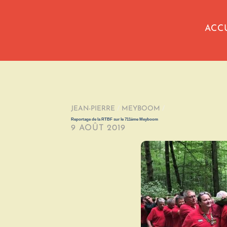
ACC
JEAN-PIERRE
/
MEYBOOM
/
Reportage de la RTBF sur le 711ème Meyboom
9 AOÛT 2019