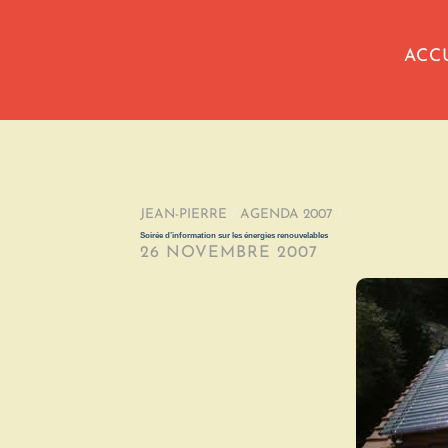
ACC
JEAN-PIERRE
/
AGENDA 2007
/
Soirée d’information sur les énergies renouvelables
26 NOVEMBRE 2007