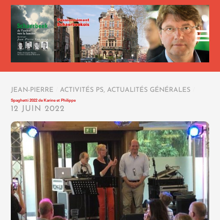
JEAN-PIERRE
/
ACTIVITÉS PS
,
ACTUALITÉS GÉNÉRALES
/
Spaghetti 2022 de Karine et Philippe
12 JUIN 2022