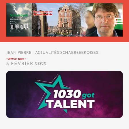
JEAN-PIERRE
/
ACTUALITÉS SCHAERBEEKOISES
/
« 1030 Got Talent »
8 FÉVRIER 2022