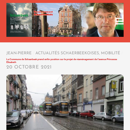
JEAN-PIERRE
/
ACTUALITÉS SCHAERBEEKOISES
,
MOBILITÉ
/
La Commune de Schaerbeek prend enfin position sur le projet de réaménagement de l’avenue Princesse
Elisabeth
20 OCTOBRE 2021