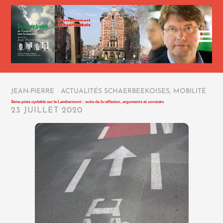
JEAN-PIERRE
/
ACTUALITÉS SCHAERBEEKOISES
,
MOBILITÉ
/
3ème piste cyclable sur le Lambermont : suite de la réflexion, arguments et constats
23 JUILLET 2020