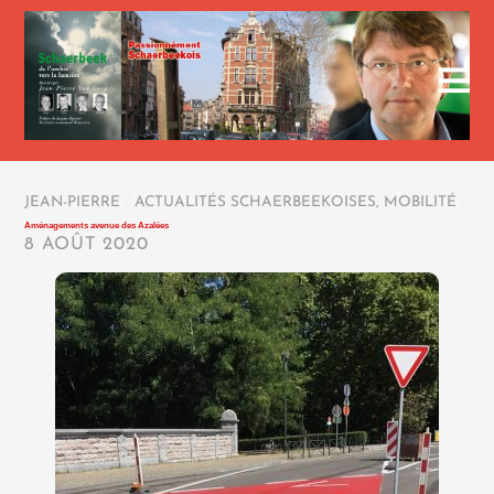
JEAN-PIERRE
/
ACTUALITÉS SCHAERBEEKOISES
,
MOBILITÉ
/
Aménagements avenue des Azalées
8 AOÛT 2020