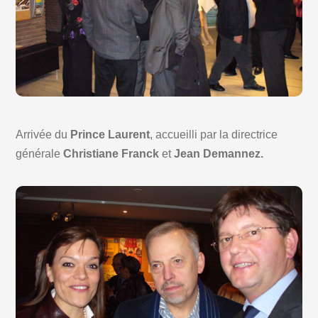
Arrivée du
Prince Laurent
, accueilli par la directrice
générale
Christiane Franck
et
Jean Demannez.