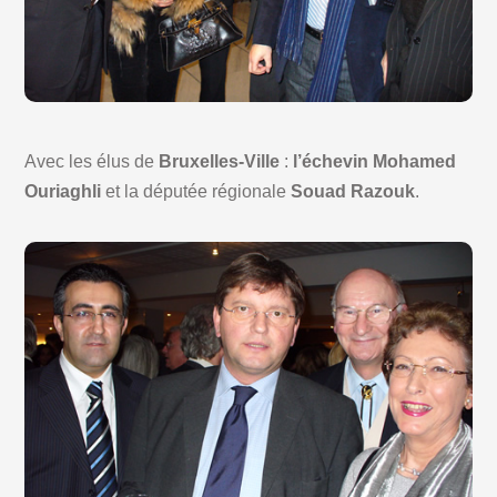
Avec les élus de
Bruxelles-Ville
:
l’échevin Mohamed
Ouriaghli
et la députée régionale
Souad Razouk
.