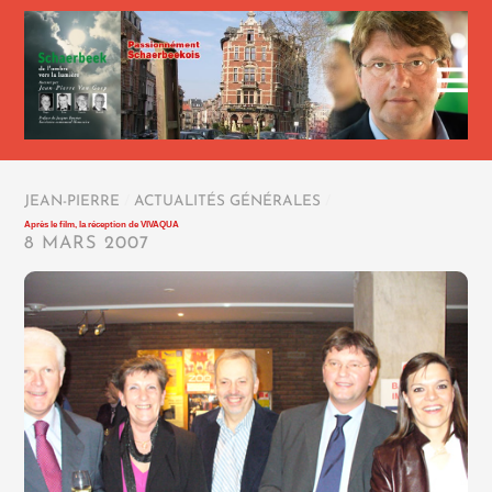
JEAN-PIERRE
/
ACTUALITÉS GÉNÉRALES
/
Après le film, la réception de VIVAQUA
8 MARS 2007