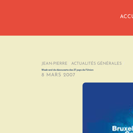
ACC
JEAN-PIERRE
/
ACTUALITÉS GÉNÉRALES
/
Week-end de découverte des 27 pays de l’Union
8 MARS 2007