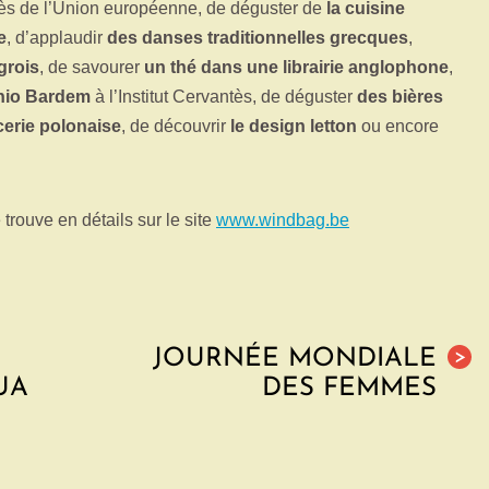
ès de l’Union européenne, de déguster de
la cuisine
e
, d’applaudir
des danses traditionnelles grecques
,
grois
, de savourer
un thé dans une librairie anglophone
,
onio Bardem
à l’Institut Cervantès, de déguster
des bières
cerie polonaise
, de découvrir
le design letton
ou encore
rouve en détails sur le site
www.windbag.be
JOURNÉE MONDIALE
>
UA
DES FEMMES