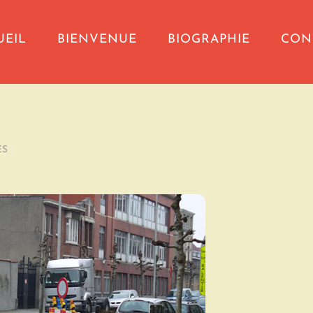
UEIL
BIENVENUE
BIOGRAPHIE
CON
ES
/