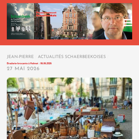
JEAN-PIERRE
/
ACTUALITÉS SCHAERBEEKOISES
/
Braderie-brocante à Helmet : 06.06.2026
27 MAI 2026