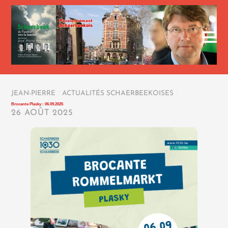
JEAN-PIERRE
/
ACTUALITÉS SCHAERBEEKOISES
/
Brocante Plasky : 06.09.2025
26 AOÛT 2025