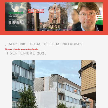
JEAN-PIERRE
/
ACTUALITÉS SCHAERBEEKOISES
/
Bruyant chantier avenue Jean Jaurès
11 SEPTEMBRE 2025