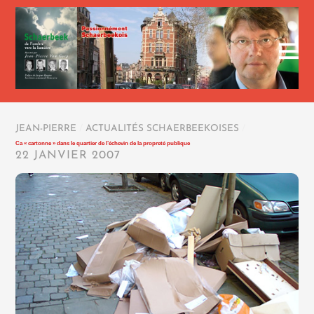
JEAN-PIERRE
/
ACTUALITÉS SCHAERBEEKOISES
/
Ca « cartonne » dans le quartier de l’échevin de la propreté publique
22 JANVIER 2007