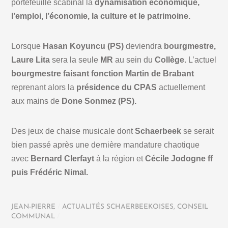
portefeuille scabinal la
dynamisation économique,
l’emploi, l’économie, la culture et le patrimoine.
Lorsque
Hasan Koyuncu (PS)
deviendra
bourgmestre,
Laure Lita
sera la seule
MR
au sein du
Collège
. L’actuel
bourgmestre faisant fonction Martin de Brabant
reprenant alors la
présidence du CPAS
actuellement
aux mains de
Done Sonmez (PS).
Des jeux de chaise musicale dont
Schaerbeek
se serait
bien passé après une dernière mandature chaotique
avec
Bernard Clerfayt
à la région et
Cécile Jodogne ff
puis Frédéric Nimal.
JEAN-PIERRE
/
ACTUALITÉS SCHAERBEEKOISES
,
CONSEIL
COMMUNAL
/