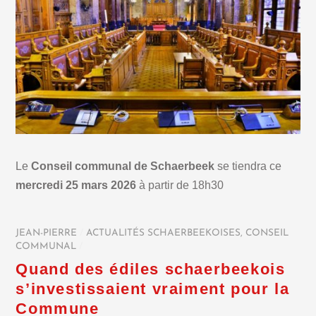
Le
Conseil communal de Schaerbeek
se tiendra ce
mercredi 25 mars 2026
à partir de 18h30
JEAN-PIERRE
/
ACTUALITÉS SCHAERBEEKOISES
,
CONSEIL
COMMUNAL
/
Quand des édiles schaerbeekois
s’investissaient vraiment pour la
Commune