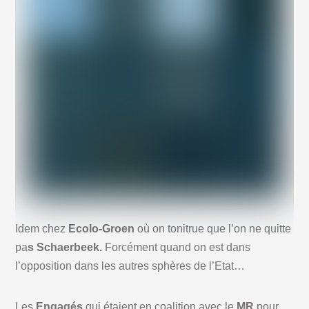
Idem chez
Ecolo-Groen
où on tonitrue que l’on ne quitte
pa
s Schaerbeek.
Forcément quand on est dans
l’opposition dans les autres sphères de l’Etat…
Les
Engagés
qui étaient en coalition avec le
MR
pour