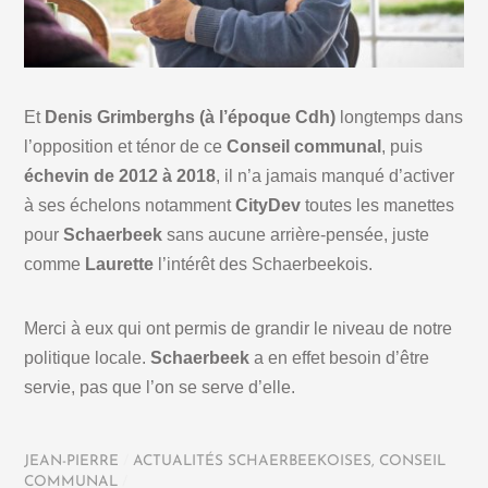
Et
Denis Grimberghs (à l’époque Cdh)
longtemps dans
l’opposition et ténor de ce
Conseil communal
, puis
échevin de 2012 à 2018
, il n’a jamais manqué d’activer
à ses échelons notamment
CityDev
toutes les manettes
pour
Schaerbeek
sans aucune arrière-pensée, juste
comme
Laurette
l’intérêt des Schaerbeekois.
Merci à eux qui ont permis de grandir le niveau de notre
politique locale.
Schaerbeek
a en effet besoin d’être
servie, pas que l’on se serve d’elle.
JEAN-PIERRE
/
ACTUALITÉS SCHAERBEEKOISES
,
CONSEIL
COMMUNAL
/