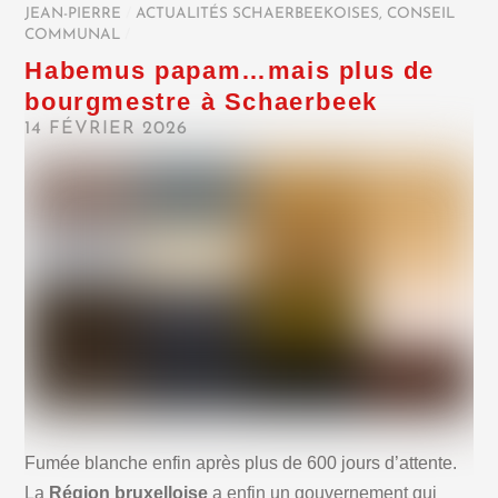
JEAN-PIERRE
/
ACTUALITÉS SCHAERBEEKOISES
,
CONSEIL
COMMUNAL
/
Habemus papam…mais plus de
bourgmestre à Schaerbeek
14 FÉVRIER 2026
Fumée blanche enfin après plus de 600 jours d’attente.
La
Région bruxelloise
a enfin un gouvernement qui