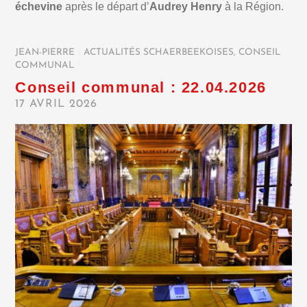
échevine
après le départ d’
Audrey Henry
à la Région.
JEAN-PIERRE
/
ACTUALITÉS SCHAERBEEKOISES
,
CONSEIL
COMMUNAL
/
Conseil communal : 22.04.2026
17 AVRIL 2026