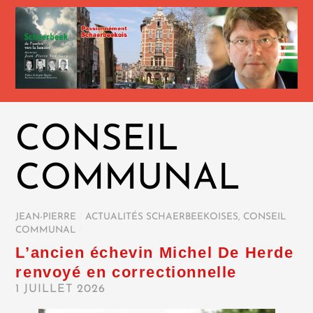
CONSEIL
COMMUNAL
JEAN-PIERRE
/
ACTUALITÉS SCHAERBEEKOISES
,
CONSEIL
COMMUNAL
/
L’ancien échevin Michel De Herde
renvoyé en correctionnelle
1 JUILLET 2026