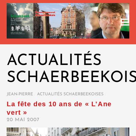
ACTUALITÉS
SCHAERBEEKOI
JEAN-PIERRE
/
ACTUALITÉS SCHAERBEEKOISES
/
La fête des 10 ans de « L’Ane
vert »
20 MAI 2007