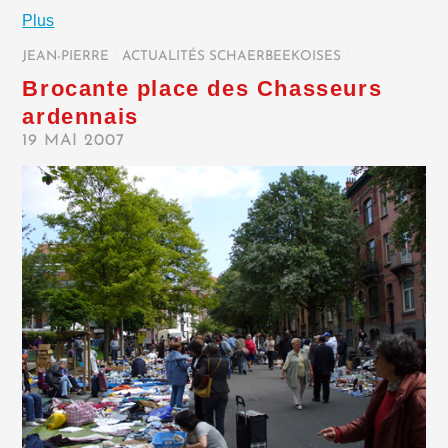
Plus
JEAN-PIERRE
/
ACTUALITÉS SCHAERBEEKOISES
/
Brocante place des Chasseurs
ardennais
19 MAI 2007