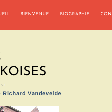
UEIL
BIENVENUE
BIOGRAPHIE
CON
S
KOISES
ES
/
e Richard Vandevelde