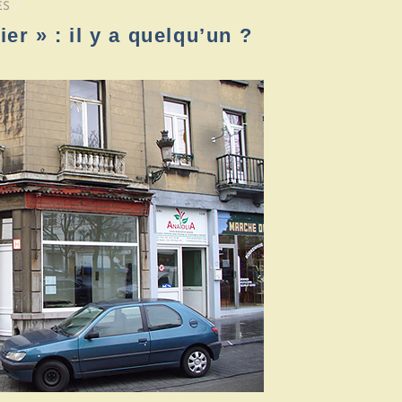
ES
/
er » : il y a quelqu’un ?