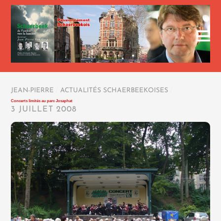
JEAN-PIERRE
/
ACTUALITÉS SCHAERBEEKOISES
/
Concerts limités au parc Josaphat
3 JUILLET 2008