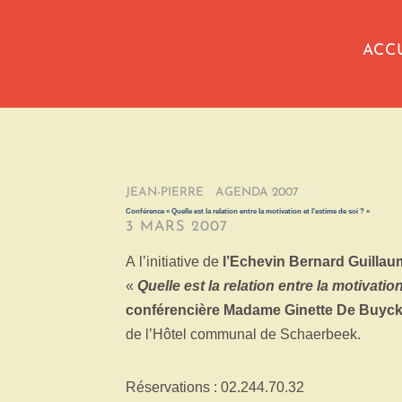
ACC
JEAN-PIERRE
/
AGENDA 2007
/
Conférence « Quelle est la relation entre la motivation et l’estime de soi ? «
3 MARS 2007
A l’initiative de
l’Echevin Bernard Guillau
«
Quelle est la relation entre la motivation
conférencière Madame Ginette De Buyc
de l’Hôtel communal de Schaerbeek.
Réservations : 02.244.70.32