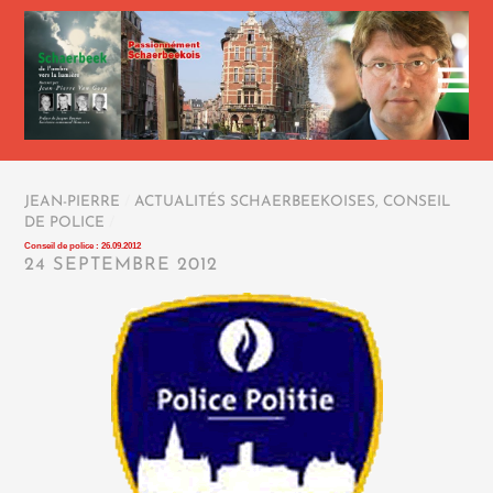
JEAN-PIERRE
/
ACTUALITÉS SCHAERBEEKOISES
,
CONSEIL
DE POLICE
/
Conseil de police : 26.09.2012
24 SEPTEMBRE 2012