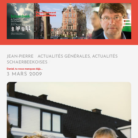
JEAN-PIERRE
/
ACTUALITÉS GÉNÉRALES
,
ACTUALITÉS
SCHAERBEEKOISES
/
Daniel, tu nous manques déjà…
3 MARS 2009