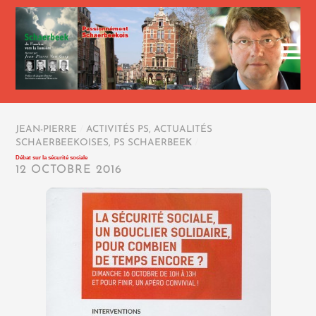
JEAN-PIERRE
/
ACTIVITÉS PS
,
ACTUALITÉS
SCHAERBEEKOISES
,
PS SCHAERBEEK
/
Débat sur la sécurité sociale
12 OCTOBRE 2016