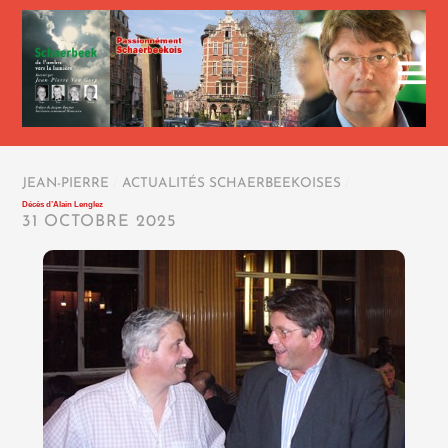
JEAN-PIERRE
/
ACTUALITÉS SCHAERBEEKOISES
/
Décès d’Alain Lenglez
31 OCTOBRE 2025