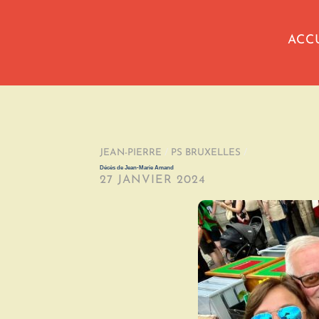
ACC
JEAN-PIERRE
/
PS BRUXELLES
/
Décès de Jean-Marie Amand
27 JANVIER 2024