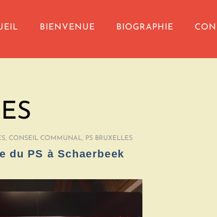
UEIL
BIENVENUE
BIOGRAPHIE
CON
LES
ES
,
CONSEIL COMMUNAL
,
PS BRUXELLES
/
e du PS à Schaerbeek